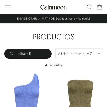
Ir
NAVEGACIÓN
BUSCA
C
directamente
al
contenido
ENVÍOS GRATIS A PARTIR DE 60€ (península y Baleares)
PRODUCTOS
ORDENAR
Filtrar (1)
45 artículos