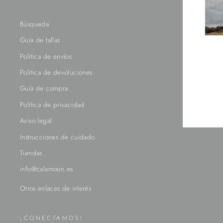
Búsqueda
Guía de tallas
Política de envíos
TU
Política de devoluciones
EMA
Guía de compra
Política de privacidad
Aviso legal
Instrucciones de cuidado
Tiendas
info@calamoon.es
¡CONECTAMOS!