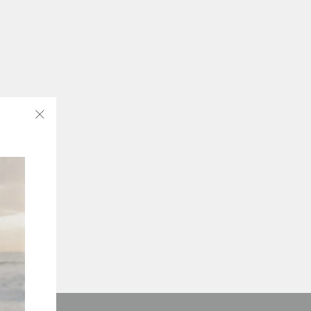
"Cerrar
(esc)"