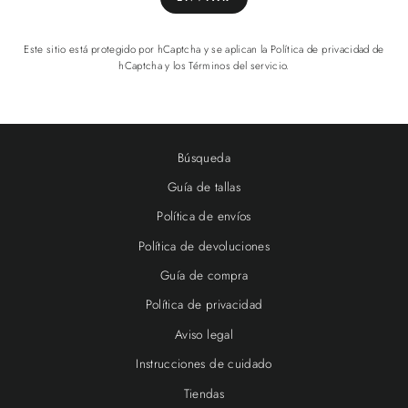
Este sitio está protegido por hCaptcha y se aplican
la Política de privacidad de
hCaptcha
y los
Términos del servicio.
Búsqueda
Guía de tallas
Política de envíos
Política de devoluciones
Guía de compra
Política de privacidad
Aviso legal
Instrucciones de cuidado
Tiendas