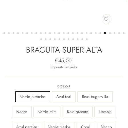
CERRAR
(ESC)
BRAGUITA SUPER ALTA
Precio
€45,00
habitual
Impuesto incluido.
COLOR
Verde pistacho
Azul teal
Rosa buganvilla
Negro
Verde mint
Rojo granate
Naranja
Azul persian
Verde hierba
Coral
Blanco