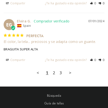
Compartir
¿Te ha gustado esta opinión?
0
0
Elvira G.
07/01/2024
EG
Spain
PERFECTA
El color, la tela... preciosos y se adapta como un guante. 
BRAGUITA SUPER ALTA
Compartir
¿Te ha gustado esta opinión?
0
0
<
1
2
3
>
Búsqueda
Guía de tallas