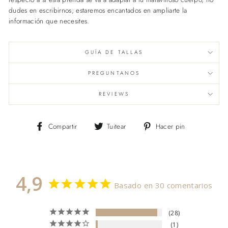
dudes en escribirnos; estaremos encantados en ampliarte la
información que necesites.
GUÍA DE TALLAS
PREGUNTANOS
REVIEWS
Compartir
Tuitear
Pinear
Compartir
Tuitear
Hacer pin
en
en
en
Facebook
Twitter
Pinterest
4,9
Basado en 30 comentarios
28
1