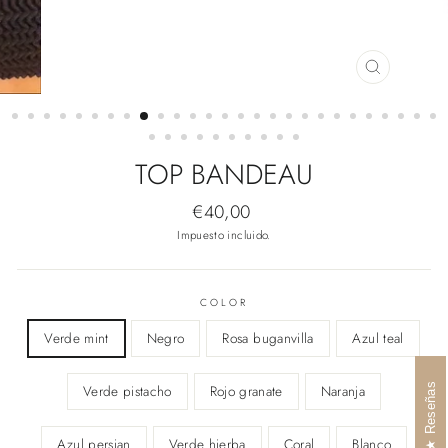
CERRAR
(ESC)
TOP BANDEAU
Precio
€40,00
habitual
Impuesto incluido.
COLOR
Verde mint
Negro
Rosa buganvilla
Azul teal
Reseñas
Verde pistacho
Rojo granate
Naranja
Azul persian
Verde hierba
Coral
Blanco