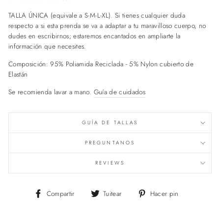
TALLA ÚNICA (equivale a S-M-L-XL). Si tienes cualquier duda
respecto a si esta prenda se va a adaptar a tu maravilloso cuerpo, no
dudes en escribirnos; estaremos encantados en ampliarte la
información que necesites.
Composición: 95% Poliamida Reciclada - 5% Nylon cubierto de
Elastán
Se recomienda lavar a mano.
Guía de cuidados
GUÍA DE TALLAS
PREGUNTANOS
REVIEWS
Compartir
Tuitear
Pinear
Compartir
Tuitear
Hacer pin
en
en
en
Facebook
Twitter
Pinterest