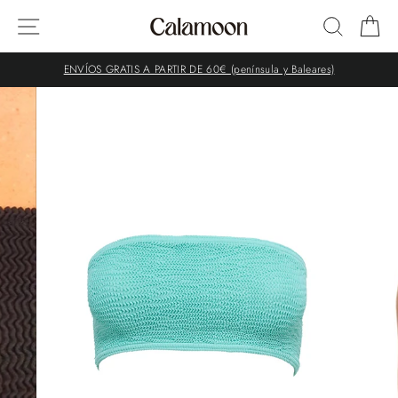
Ir
NAVEGACIÓN
BUSCA
C
directamente
al
contenido
ENVÍOS GRATIS A PARTIR DE 60€ (península y Baleares)