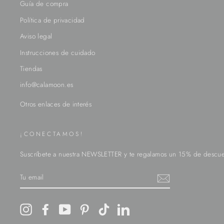
Guía de compra
Política de privacidad
Aviso legal
Instrucciones de cuidado
Tiendas
info@calamoon.es
¡CONECTAMOS!
Suscríbete a nuestra NEWSLETTER y te regalamos un 15% de descue
TU
EMAIL
Instagram
Facebook
YouTube
Pinterest
TikTok
LinkedIn