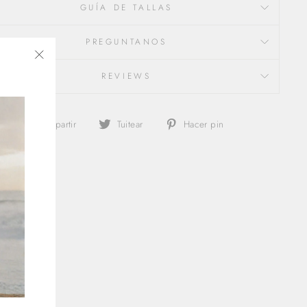
GUÍA DE TALLAS
PREGUNTANOS
"Cerrar
REVIEWS
(esc)"
Compartir
Tuitear
Pinear
Compartir
Tuitear
Hacer pin
en
en
en
Facebook
Twitter
Pinterest