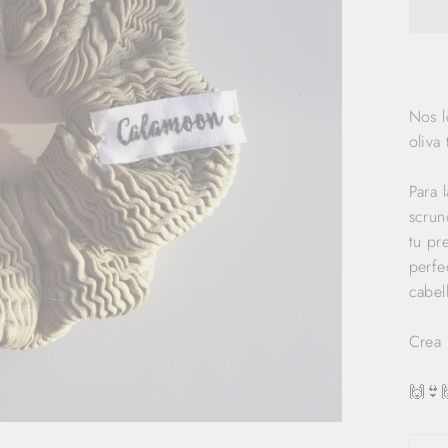
Nos l
oliva 
Para 
scrun
tu pr
perfe
cabel
Crea 
🙌👙